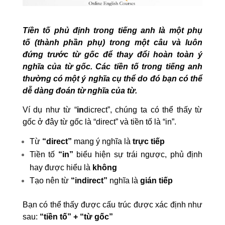
Tiền tố phủ định trong tiếng anh là một phụ
tố
(thành phần phụ) trong một câu và luôn
đứng trước từ gốc để thay đổi hoàn toàn ý
nghĩa của từ gốc.
Các tiền tố trong tiếng anh
thường có một ý nghĩa cụ thể
do đó bạn có thể
dễ dàng đoán từ nghĩa của từ.
Ví dụ như từ “
in
dicrect”, chúng ta có thể thấy từ
gốc ở đây từ gốc là “direct” và tiền tố là “in”.
Từ
“direct”
mang ý nghĩa là
trực tiếp
Tiền tố
“in”
biểu hiện sự trái ngược, phủ định
hay được hiểu là
không
Tạo nên từ
“indirect”
nghĩa là
gián tiếp
Bạn có thể thấy được cấu trúc được xác định như
sau:
“tiền tố” + “từ gốc”