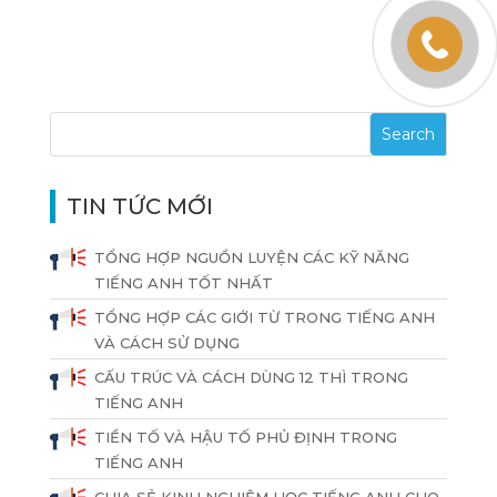
TIN TỨC MỚI
TỔNG HỢP NGUỒN LUYỆN CÁC KỸ NĂNG
TIẾNG ANH TỐT NHẤT
TỔNG HỢP CÁC GIỚI TỪ TRONG TIẾNG ANH
VÀ CÁCH SỬ DỤNG
CẤU TRÚC VÀ CÁCH DÙNG 12 THÌ TRONG
TIẾNG ANH
TIỀN TỐ VÀ HẬU TỐ PHỦ ĐỊNH TRONG
TIẾNG ANH
CHIA SẺ KINH NGHIỆM HỌC TIẾNG ANH CHO