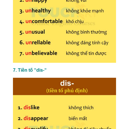
7. Tiền tố “dis-“