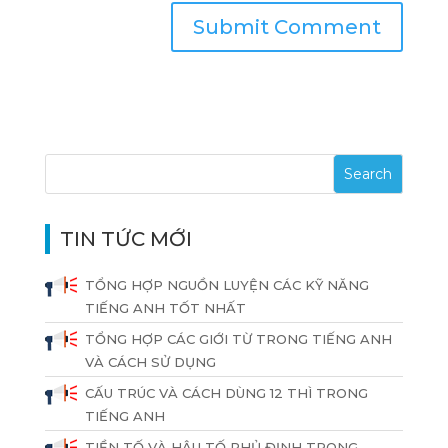
TIN TỨC MỚI
TỔNG HỢP NGUỒN LUYỆN CÁC KỸ NĂNG
TIẾNG ANH TỐT NHẤT
TỔNG HỢP CÁC GIỚI TỪ TRONG TIẾNG ANH
VÀ CÁCH SỬ DỤNG
CẤU TRÚC VÀ CÁCH DÙNG 12 THÌ TRONG
TIẾNG ANH
TIỀN TỐ VÀ HẬU TỐ PHỦ ĐỊNH TRONG