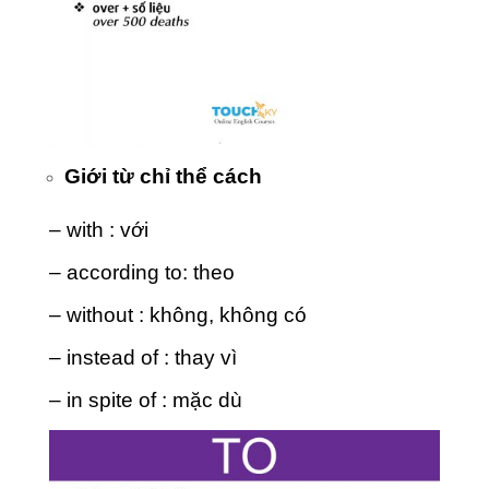
Giới từ chỉ thể cách
– with : với
– according to: theo
– without : không, không có
– instead of : thay vì
– in spite of : mặc dù