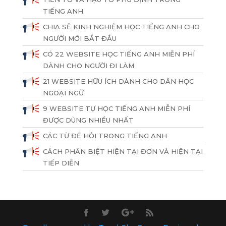
TIẾNG ANH
CHIA SẺ KINH NGHIỆM HỌC TIẾNG ANH CHO
NGƯỜI MỚI BẮT ĐẦU
CÓ 22 WEBSITE HỌC TIẾNG ANH MIỄN PHÍ
DÀNH CHO NGƯỜI ĐI LÀM
21 WEBSITE HỮU ÍCH DÀNH CHO DÂN HỌC
NGOẠI NGỮ
9 WEBSITE TỰ HỌC TIẾNG ANH MIỄN PHÍ
ĐƯỢC DÙNG NHIỀU NHẤT
CÁC TỪ ĐỂ HỎI TRONG TIẾNG ANH
CÁCH PHÂN BIỆT HIỆN TẠI ĐƠN VÀ HIỆN TẠI
TIẾP DIỄN