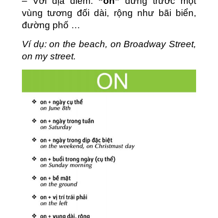
– Với địa điểm:
“on”
đứng trước một
vùng tương đối dài, rộng như bãi biển,
đường phố …
Ví dụ: on the beach, on Broadway Street,
on my street.