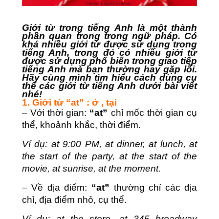
Giới từ trong tiếng Anh là một thành
phần quan trong trong ngữ pháp. Có
khá nhiều giới từ được sử dụng trong
tiếng Anh, trong đó có nhiều giới từ
được sử dụng phổ biến trong giao tiếp
tiếng Anh mà bạn thường hay gặp lỗi.
Hãy cùng mình tìm hiểu cách dùng cụ
thể các giới từ tiếng Anh dưới bài viết
nhé!
1. Giới từ “at” : ở , tại
– Với thời gian:
“at”
chỉ mốc thời gian cụ
thể, khoảnh khắc, thời điểm.
Ví dụ: at 9:00 PM, at dinner, at lunch, at
the start of the party, at the start of the
movie, at sunrise, at the moment.
– Về địa điểm:
“at”
thường chỉ các địa
chỉ, địa điểm nhỏ, cụ thể.
Ví dụ:
at the store, at 345 broadway